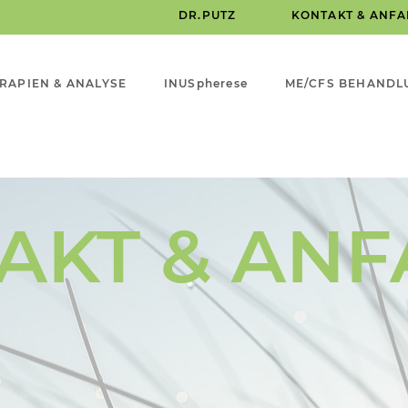
DR.PUTZ
KONTAKT & ANF
RAPIEN & ANALYSE
INUSpherese
ME/CFS BEHANDL
AKT & ANF