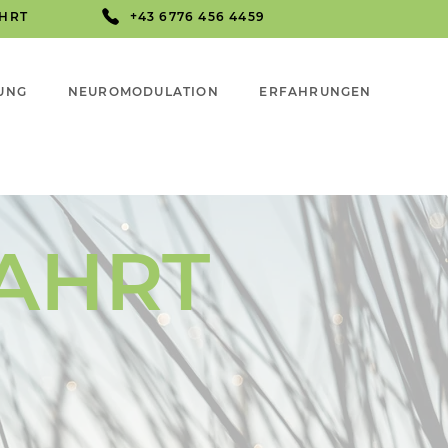
AHRT
+43 6776 456 4459
UNG
NEUROMODULATION
ERFAHRUNGEN
AHRT