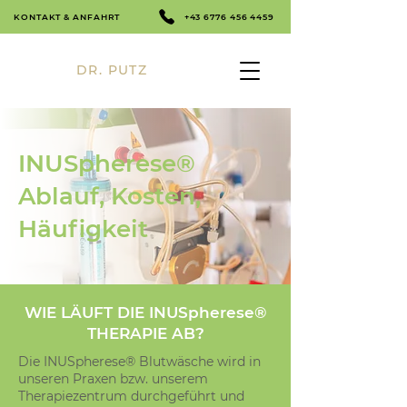
KONTAKT & ANFAHRT
+43 6776 456 4459
DR. PUTZ
INUSpherese®
Ablauf, Kosten,
Häufigkeit
WIE LÄUFT DIE INUSpherese®
THERAPIE AB?
Die INUSpherese® Blutwäsche wird in
unseren Praxen bzw. unserem
Therapiezentrum durchgeführt und