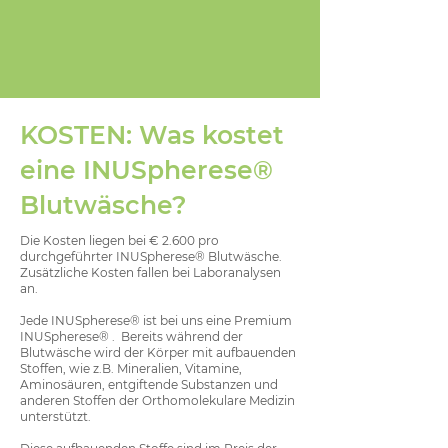
fokussiert sich auf die Beseitigung der
Ursache. Sie verkörpert eine Form der
Ursachenmedizin, indem sie den Auslöser
entfernt und so dem Körper ermöglicht,
sich selbst zu regulieren.
KOSTEN: Was kostet
eine INUSpherese®
Blutwäsche?
Die Kosten liegen bei € 2.600 pro
durchgeführter INUSpherese® Blutwäsche.
Zusätzliche Kosten fallen bei Laboranalysen
an.
Jede INUSpherese® ist bei uns eine Premium
INUSpherese® . Bereits während der
Blutwäsche wird der Körper mit aufbauenden
Stoffen, wie z.B. Mineralien, Vitamine,
Aminosäuren, entgiftende Substanzen und
anderen Stoffen der Orthomolekulare Medizin
unterstützt.