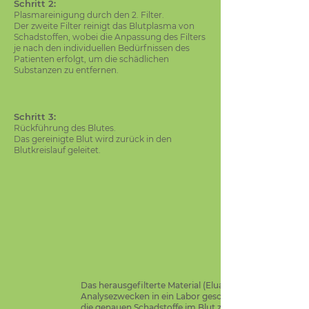
Schritt 2:
Plasmareinigung durch den 2. Filter.
Der zweite Filter reinigt das Blutplasma von
Schadstoffen, wobei die Anpassung des Filters
je nach den individuellen Bedürfnissen des
Patienten erfolgt, um die schädlichen
Substanzen zu entfernen.
Schritt 3:
Rückführung des Blutes.
Das gereinigte Blut wird zurück in den
Blutkreislauf geleitet.
Das herausgefilterte Material (Eluat) wird zu
Analysezwecken in ein Labor geschickt, um
die genauen Schadstoffe im Blut zu