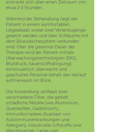
erstreckt sich über einen Zeitraum von
etwa 2-3 Stunden.
Während der Behandlung liegt der
Patient in einem komfortablen
Liegesessel, wobei zwei Venenzugänge
gesetzt werden und über Schläuche mit
dem Blutwäschesystem verbunden
sind. Über die gesamte Dauer der
Therapie wird der Patient mittels
Überwachungstechnologien (EKG,
Blutdruck, Sauerstoffsättigung)
kontinuierlich überwacht und
geschultes Personal behält den Verlauf
aufmerksam im Blick.
Die Anwendung umfasst zwei
verschiedene Filter, die gezielt
schädliche Metalle (wie Aluminium,
Quecksilber, Gadolinium),
Immunkomplexe (Auslöser von
Autoimmunerkrankungen und
Allergien), industrielle Giftstoffe (wie
Weichmacher, Lacke und