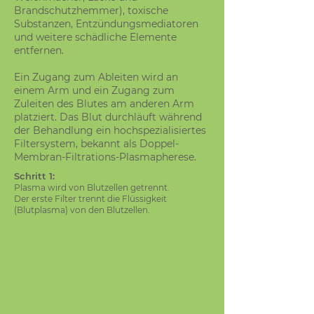
Brandschutzhemmer), toxische
Substanzen, Entzündungsmediatoren
und weitere schädliche Elemente
entfernen.
Ein Zugang zum Ableiten wird an
einem Arm und ein Zugang zum
Zuleiten des Blutes am anderen Arm
platziert. Das Blut durchläuft während
der Behandlung ein hochspezialisiertes
Filtersystem, bekannt als Doppel-
Membran-Filtrations-Plasmapherese.
Schritt 1:
Plasma wird von Blutzellen getrennt.
Der erste Filter trennt die Flüssigkeit
(Blutplasma) von den Blutzellen.