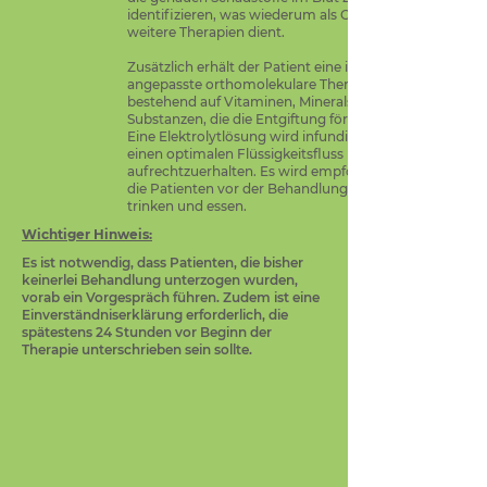
identifizieren, was wiederum als Grundlage für
weitere Therapien dient.
Zusätzlich erhält der Patient eine individuell
angepasste orthomolekulare Therapie,
bestehend auf Vitaminen, Mineralstoffen und
Substanzen, die die Entgiftung fördern.
Eine Elektrolytlösung wird infundiert, um
einen optimalen Flüssigkeitsfluss
aufrechtzuerhalten. Es wird empfohlen, dass
die Patienten vor der Behandlung ausreichend
trinken und essen.
Wichtiger Hinweis:
Es ist notwendig, dass Patienten, die bisher
keinerlei Behandlung unterzogen wurden,
vorab ein Vorgespräch führen. Zudem ist eine
Einverständniserklärung erforderlich, die
spätestens 24 Stunden vor Beginn der
Therapie unterschrieben sein sollte.
INUSpherese® ist eine
Ursachenmedizin
Die INUSpherese® geht über die bloße
Symptombehandlung hinaus und