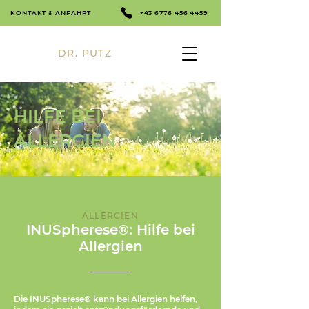
KONTAKT & ANFAHRT
+43 6776 456 4459
DR. PUTZ
HILFE BEI
ALLERGIEN
ALLERGIEN
INUSpherese®: Hilfe bei
Allergien
Die INUSpherese® kann bei Allergien helfen,