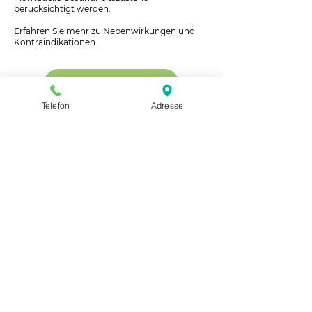
berücksichtigt werden.
Erfahren Sie mehr zu Nebenwirkungen und
Kontraindikationen.
Kontraindikationen
Telefon
Adresse
>> Alles über die Inuspherese®
Therapie
>> Inuspherese® bei Rheuma
>> Inuspherese® bei ME/CFS und
Long Covid
>> Erfahrungen mit
der
Inuspherese® -
Patientenberichte
KONTAKT & ANFAHRT
+436776 456 4459
office@inuspherese-putz.at