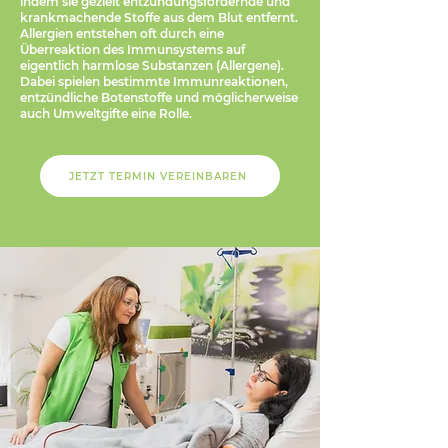
indem sie gezielt entzündungsfördernde und
krankmachende Stoffe aus dem Blut entfernt.
Allergien entstehen oft durch eine
Überreaktion des Immunsystems auf
eigentlich harmlose Substanzen (Allergene).
Dabei spielen bestimmte Immunreaktionen,
entzündliche Botenstoffe und möglicherweise
auch Umweltgifte eine Rolle.
JETZT TERMIN VEREINBAREN