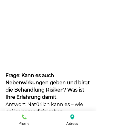
Frage: Kann es auch 
Nebenwirkungen geben und birgt 
die Behandlung Risiken? Was ist 
Ihre Erfahrung damit.
Antwort: Natürlich kann es – wie 
bei jeder medizinischen 
Behandlung – auch bei der 
Phone
Adress
INUSpherese® in seltenen Fällen 
zu Nebenwirkungen kommen. 