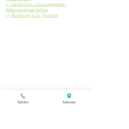
>> Skúsenosti s Inuspherese® -
Referencie pacientov
>> Rozhovor s Dr. Putzom
KONTAKT A POKYNY
+436776 456 4459
office@inuspherese-putz.at
Lokality INUPherese® v Rakúsku:
2410 Hainburg an der Donau
Ungarstraße 10
Dolné Rakúsko -
blízko Viedne a Bratislavy
Telefon
Adresse
OTVÁRACIE HODINY
Na úvodné konzultácie a terapie si prosím
dohodnite termín - súkromná služba.
Dr. Carmen Putz:
Kontakt a termín