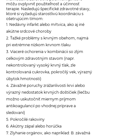
môžu ovplyvniť použiteľnosť a účinnosť
terapie. Nasledujú špecifické zdravotné stavy,
ktoré si vyžadujú starostlivú koordináciu s
ošetrujúcim tímom:
1. Nedávny infarkt alebo mŕtvica, ako aj iné
akútne srdcové choroby
2. Ťažké problémy s krvným obehom, najmä
pri extrémne nízkom krvnom tlaku
3. Viaceré ochorenia v kombinácii so zlým
celkovým zdravotným stavom (napr.
nekontrolovaný vysoký krvný tlak, zle
kontrolovaná cukrovka, pokročilý vek, výrazný
úbytok hmotnosti)
4. Závažné poruchy zrážanlivosti krvi alebo
výrazný nedostatok krvných doštičiek (liečbu
možno uskutočniť miernym príjmom
antikoagulancií po vhodnej príprave a
sledovaní)
5. Pokročilé rakoviny
6. Akútny zápal alebo horúčka
7. Zlyhanie orgánov, ako napríklad: B. závažná