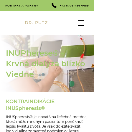
KONTAKT A POKYNY
+43 6776 456 4459
DR. PUTZ
INUPherese® -
Krvná dialýza blízko
Viedne
KONTRAINDIKÁCIE
INUSpheresis®
INUSpheresis® je inovatívna liečebná metóda,
ktorá môže mnohým pacientom ponúknuť
lepšiu kvalitu života. Je však dôležité zvážiť
individuálne zdravotné podmienky, ktoré