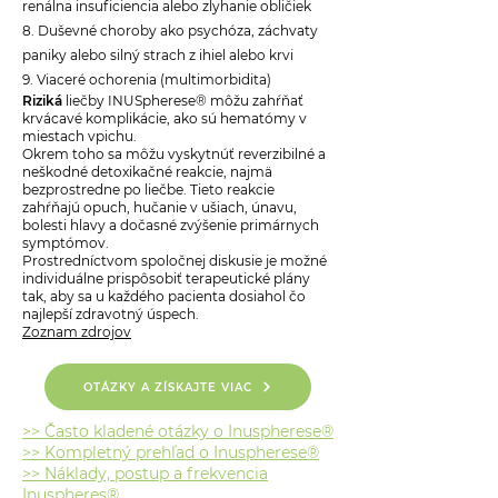
renálna insuficiencia alebo zlyhanie obličiek
8. Duševné choroby ako psychóza, záchvaty
paniky alebo silný strach z ihiel alebo krvi
9. Viaceré ochorenia (multimorbidita)
Riziká
liečby INUSpherese® môžu zahŕňať
krvácavé komplikácie, ako sú hematómy v
miestach vpichu.
Okrem toho sa môžu vyskytnúť reverzibilné a
neškodné detoxikačné reakcie, najmä
bezprostredne po liečbe. Tieto reakcie
zahŕňajú opuch, hučanie v ušiach, únavu,
bolesti hlavy a dočasné zvýšenie primárnych
symptómov.
Prostredníctvom spoločnej diskusie je možné
individuálne prispôsobiť terapeutické plány
tak, aby sa u každého pacienta dosiahol čo
najlepší zdravotný úspech.
Zoznam zdrojov
OTÁZKY A ZÍSKAJTE VIAC
>> Často kladené otázky o Inuspherese®
>> Kompletný prehľad o Inuspherese®
>> Náklady, postup a frekvencia
Inuspheres®