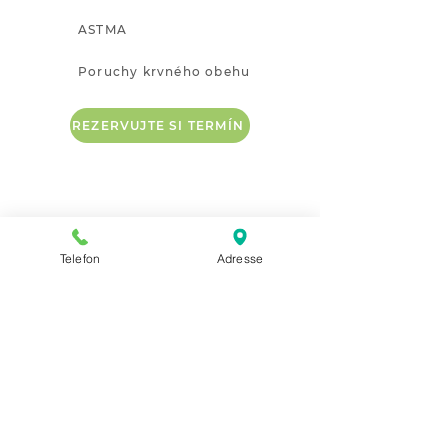
ASTMA
Poruchy krvného obehu
REZERVUJTE SI TERMÍN
KONTAKT A POKYNY
+436776 456 4459
Telefon
Adresse
office@inuspherese-putz.at
Lokality INUPherese® v Rakúsku:
2410 Hainburg an der Donau
Ungarstraße 10
Dolné Rakúsko -
blízko Viedne a Bratislavy
OTVÁRACIE HODINY
Na úvodné konzultácie a terapie si prosím