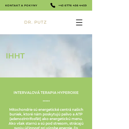
KONTAKT A POKYNY
+43 6776 456 4459
DR. PUTZ
IHHT
INTERVALOVÁ TERAPIA HYPEROXIE
.....
Mitochondrie sú energetické centrá našich
buniek, ktoré nám poskytujú palivo a ATP
(adenozíntrifosfát) ako energetickú menu.
Ako však starnú a sú pod stresom, strácajú
svoju účinnosť pri výrobe energie, čo