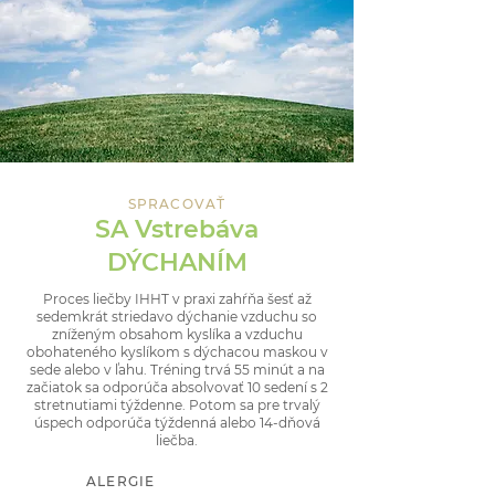
SPRACOVAŤ
SA Vstrebáva
DÝCHANÍM
Proces liečby IHHT v praxi zahŕňa šesť až
sedemkrát striedavo dýchanie vzduchu so
zníženým obsahom kyslíka a vzduchu
obohateného kyslíkom s dýchacou maskou v
sede alebo v ľahu. Tréning trvá 55 minút a na
začiatok sa odporúča absolvovať 10 sedení s 2
stretnutiami týždenne. Potom sa pre trvalý
úspech odporúča týždenná alebo 14-dňová
liečba.
ALERGIE